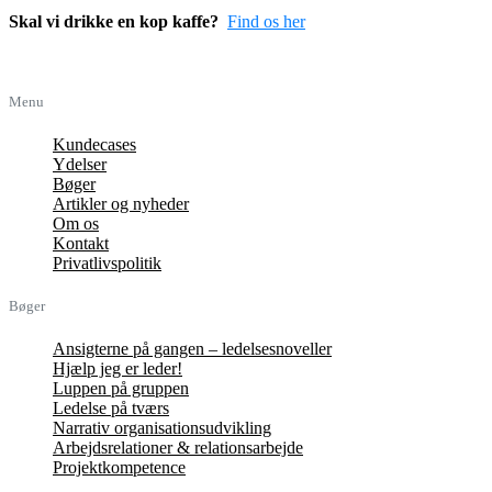
Skal vi drikke en kop kaffe?
Find os her
Menu
Kundecases
Ydelser
Bøger
Artikler og nyheder
Om os
Kontakt
Privatlivspolitik
Bøger
Ansigterne på gangen – ledelsesnoveller
Hjælp jeg er leder!
Luppen på gruppen
Ledelse på tværs
Narrativ organisationsudvikling
Arbejdsrelationer & relationsarbejde
Projektkompetence