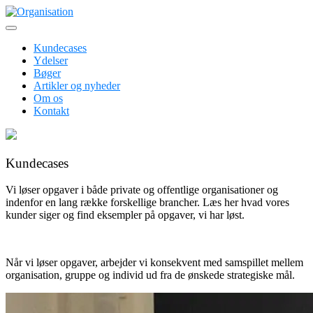
Skip
to
Erhvervspsykologer inden for ledelses- og organisationsudvikling
content
Organisation
Kundecases
Ydelser
Bøger
Artikler og nyheder
Om os
Kontakt
Kundecases
Vi løser opgaver i både private og offentlige organisationer og
indenfor en lang række forskellige brancher. Læs her hvad vores
kunder siger og find eksempler på opgaver, vi har løst.
Når vi løser opgaver, arbejder vi konsekvent med samspillet mellem
organisation, gruppe og individ ud fra de ønskede strategiske mål.