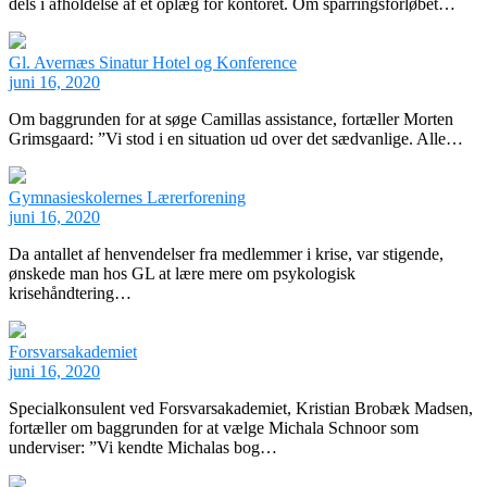
dels i afholdelse af et oplæg for kontoret. Om sparringsforløbet…
Gl. Avernæs Sinatur Hotel og Konference
juni 16, 2020
Om baggrunden for at søge Camillas assistance, fortæller Morten
Grimsgaard: ”Vi stod i en situation ud over det sædvanlige. Alle…
Gymnasieskolernes Lærerforening
juni 16, 2020
Da antallet af henvendelser fra medlemmer i krise, var stigende,
ønskede man hos GL at lære mere om psykologisk
krisehåndtering…
Forsvarsakademiet
juni 16, 2020
Specialkonsulent ved Forsvarsakademiet, Kristian Brobæk Madsen,
fortæller om baggrunden for at vælge Michala Schnoor som
underviser: ”Vi kendte Michalas bog…