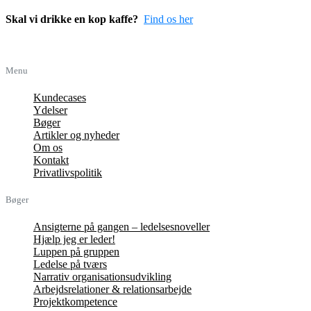
Skal vi drikke en kop kaffe?
Find os her
Menu
Kundecases
Ydelser
Bøger
Artikler og nyheder
Om os
Kontakt
Privatlivspolitik
Bøger
Ansigterne på gangen – ledelsesnoveller
Hjælp jeg er leder!
Luppen på gruppen
Ledelse på tværs
Narrativ organisationsudvikling
Arbejdsrelationer & relationsarbejde
Projektkompetence