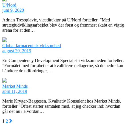
U/Nord
juni 9, 2020
Adrian Tresoglavic, vicedirektør på U/Nord fortæller: ”Med
strategiudviklingsarbejdet blev der først og fremmest skabt en vigtig
arena for at den…
Global farmaceutisk virksomhed
august 20, 2019
En Compentency Development Specialist i virksomheden fortæller:
”Formålet med forløbet er at kvalificere deltagerne, så de bedre kan
håndtere de udfordringer,…
Market Minds
april 11, 2019
Marie Kryger-Baggesen, Kvalitativ Konsulent hos Market Minds,
fortæller ”Oftest starter samtalen med, at jeg checker ind; hvordan
går det nu? Hvordan…
1
2