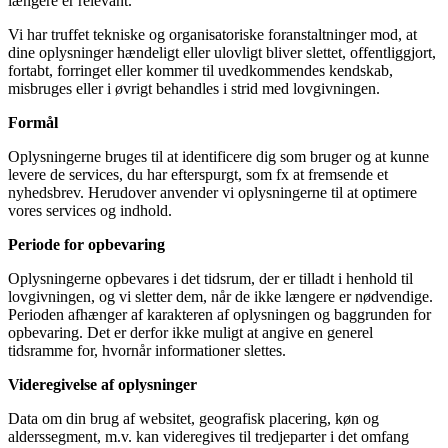
længere er relevant.
Vi har truffet tekniske og organisatoriske foranstaltninger mod, at
dine oplysninger hændeligt eller ulovligt bliver slettet, offentliggjort,
fortabt, forringet eller kommer til uvedkommendes kendskab,
misbruges eller i øvrigt behandles i strid med lovgivningen.
Formål
Oplysningerne bruges til at identificere dig som bruger og at kunne
levere de services, du har efterspurgt, som fx at fremsende et
nyhedsbrev. Herudover anvender vi oplysningerne til at optimere
vores services og indhold.
Periode for opbevaring
Oplysningerne opbevares i det tidsrum, der er tilladt i henhold til
lovgivningen, og vi sletter dem, når de ikke længere er nødvendige.
Perioden afhænger af karakteren af oplysningen og baggrunden for
opbevaring. Det er derfor ikke muligt at angive en generel
tidsramme for, hvornår informationer slettes.
Videregivelse af oplysninger
Data om din brug af websitet, geografisk placering, køn og
alderssegment, m.v. kan videregives til tredjeparter i det omfang