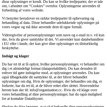
disse oplysninger er kendt. Du kan se hvilke tredjeparter, der er tale
om, i afsnittet om “Cookies” ovenfor. Oplysningerne anvendes til
forbedring af vores website.
Vi benytter herudover en række tredjeparter til opbevaring og
behandling af data. Disse behandler udelukkende oplysninger på
vores vegne og må ikke anvende dem til egne formål.
Videregivelse af personoplysninger som navn og e-mail m.v. vil kun
ske, hvis du giver samtykke til det. Vi anvender kun databehandlere
i EU eller i lande, der kan give dine oplysninger en tilstrækkelig
beskyttelse.
Indsigt og klager
Du har ret til at få oplyst, hvilke personoplysninger, vi behandler om
dig i et almindeligt format (dataportabilitet). Du kan desuden til
enhver tid gøre indsigelse mod, at oplysninger anvendes. Du kan
også tilbagekalde dit samtykke til, at der bliver behandlet
oplysninger om dig. Hvis de oplysninger, der behandles om dig, er
forkerte, har du ret til, at de bliver rettet eller slettet. Henvendelse
herom kan ske til: info@organisation.cc. Hvis du vil klage over
vores behandling af dine personoplysninger, har du også mulighed
for at kontakte Datatilsynet.
Ønsker du ikke længere, at vi skal behandle dine personoplysninger,