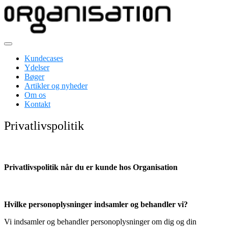
Skip
to
content
Erhvervspsykologer inden for ledelses- og organisationsudvikling
Organisation
Kundecases
Ydelser
Bøger
Artikler og nyheder
Om os
Kontakt
Privatlivspolitik
Privatlivspolitik når du er kunde hos Organisation
Hvilke personoplysninger indsamler og behandler vi?
Vi indsamler og behandler personoplysninger om dig og din