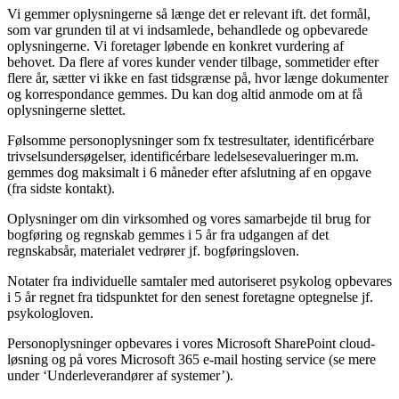
Vi gemmer oplysningerne så længe det er relevant ift. det formål,
som var grunden til at vi indsamlede, behandlede og opbevarede
oplysningerne. Vi foretager løbende en konkret vurdering af
behovet. Da flere af vores kunder vender tilbage, sommetider efter
flere år, sætter vi ikke en fast tidsgrænse på, hvor længe dokumenter
og korrespondance gemmes. Du kan dog altid anmode om at få
oplysningerne slettet.
Følsomme personoplysninger som fx testresultater, identificérbare
trivselsundersøgelser, identificérbare ledelsesevalueringer m.m.
gemmes dog maksimalt i 6 måneder efter afslutning af en opgave
(fra sidste kontakt).
Oplysninger om din virksomhed og vores samarbejde til brug for
bogføring og regnskab gemmes i 5 år fra udgangen af det
regnskabsår, materialet vedrører jf. bogføringsloven.
Notater fra individuelle samtaler med autoriseret psykolog opbevares
i 5 år regnet fra tidspunktet for den senest foretagne optegnelse jf.
psykologloven.
Personoplysninger opbevares i vores Microsoft SharePoint cloud-
løsning og på vores Microsoft 365 e-mail hosting service (se mere
under ‘Underleverandører af systemer’).