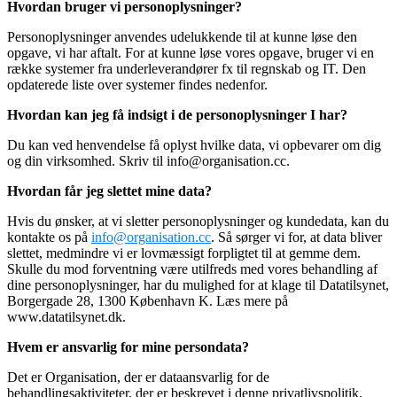
Hvordan bruger vi personoplysninger?
Personoplysninger anvendes udelukkende til at kunne løse den
opgave, vi har aftalt. For at kunne løse vores opgave, bruger vi en
række systemer fra underleverandører fx til regnskab og IT. Den
opdaterede liste over systemer findes nedenfor.
Hvordan kan jeg få indsigt i de personoplysninger I har?
Du kan ved henvendelse få oplyst hvilke data, vi opbevarer om dig
og din virksomhed. Skriv til info@organisation.cc.
Hvordan får jeg slettet mine data?
Hvis du ønsker, at vi sletter personoplysninger og kundedata, kan du
kontakte os på
info@organisation.cc
. Så sørger vi for, at data bliver
slettet, medmindre vi er lovmæssigt forpligtet til at gemme dem.
Skulle du mod forventning være utilfreds med vores behandling af
dine personoplysninger, har du mulighed for at klage til Datatilsynet,
Borgergade 28, 1300 København K. Læs mere på
www.datatilsynet.dk.
Hvem er ansvarlig for mine persondata?
Det er Organisation, der er dataansvarlig for de
behandlingsaktiviteter, der er beskrevet i denne privatlivspolitik.