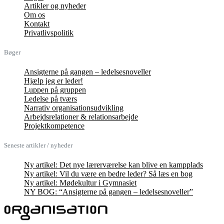
Artikler og nyheder
Om os
Kontakt
Privatlivspolitik
Bøger
Ansigterne på gangen – ledelsesnoveller
Hjælp jeg er leder!
Luppen på gruppen
Ledelse på tværs
Narrativ organisationsudvikling
Arbejdsrelationer & relationsarbejde
Projektkompetence
Seneste artikler / nyheder
Ny artikel: Det nye lærerværelse kan blive en kampplads
Ny artikel: Vil du være en bedre leder? Så læs en bog
Ny artikel: Mødekultur i Gymnasiet
NY BOG: “Ansigterne på gangen – ledelsesnoveller”