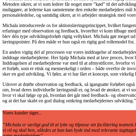
Metoden sikrer, at vi som ledere får noget mere ”kød” til det udvikli
muliggøre, at lederne kan samstemme den enkelte medarbejders mål for 
personaleledelse, og samtidig sikrer, at vi arbejder strategisk med vore
Michala introducerede os for aktionslæringsprincippet, hvilket funge
erfaringer med observation og feedback, hvorefter vi kom tilbage med ny 
blev dén type udviklingsforløb rigtig vellykket. Michala gør meget ud a
læringspointer. På den måde er hun også en rigtig god rollemodel for, 
En anden vigtig del af processen var vores inddragelse af medarbejdern
inddrage medarbejderne. Her hjalp Michala med at lave proces, hvor 
Inddragelsen af medarbejderne var med til at afmystificere, hvorfor vi 
et forløb, som er etisk og menneskeligt i orden – både overfor de invol
sker en god udvikling. Vi føler, at vi har fået et koncept, som virkelig 
Udover at drøfte observation og feedback, så igangsatte forløbet også
om, hvad deres individuelle læringsmål er, og hvad de ønsker, at vi so
hvor vi skal følge op på, hvordan det går med feedback- og observatio
og at det har skabt en god dialog omkring medarbejdernes udvikling.”
Vores kunder siger...
”Michala er særligt god til at lytte og tilpasse sin facilitering teamet
vi vil og skal hen, således at hun kan byde ind med relevante iagttagel
vores medarbejdere”