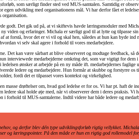
ngsforløb, som særligt finder sted ved MUS-samtalen. Samtidig er obser
egen udvikling med organisationens mål. Vi har derfor fået et ledelses
s organisation.
rede godt. Det gik ud på, at vi skiftevis havde læringsmoduler med Mich
viden og erfaringer. Michala er særligt god til at lytte og tilpasse sin 
f at forstå, hvor det er vi vil og skal hen, således at hun kan byde ind 
hvordan vi selv skal agere i forhold til vores medarbejdere.
e. Det kan være sårbart at blive observeret og modtage feedback, så det 
hun interviewede medarbejderne omkring det, som var vigtigt for dem i
i ledelsen ønsker at arbejde på en ny måde ift. medarbejdernes faglige u
verede ledere og medarbejdere. Hun formår at skubbe og forstyrre os tilp
holder, fordi det er tilpasset vores kontekst og virkelighed.
 en masse drøftelser om, hvad god ledelse er for os. Vi har pt. haft d
m ledere skal holde øje med, når vi observerer dem i deres praksis. Vi ha
n i forhold til MUS-samtalerne. Indtil videre har både ledere og medarb
s behov, og derfor blev dén type udviklingsforløb rigtig vellykket. Michal
ser og læringspointer. På den måde er hun en rigtig god rollemodel for, 