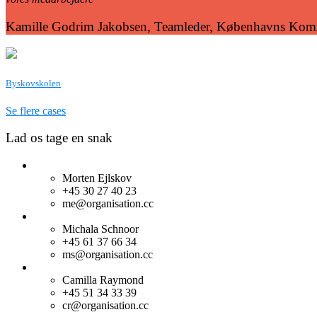
Kamille Godrim Jakobsen, Teamleder, Københavns Kom
Byskovskolen
Se flere cases
Lad os tage en snak
Morten Ejlskov
+45 30 27 40 23
me@organisation.cc
Michala Schnoor
+45 61 37 66 34
ms@organisation.cc
Camilla Raymond
+45 51 34 33 39
cr@organisation.cc