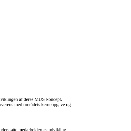
udviklingen af deres MUS-koncept.
er overens med områdets kerneopgave og
understøtte medarbejdernes udvikling.