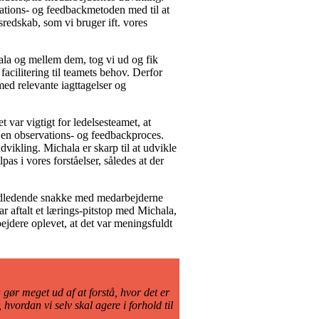
vations- og feedbackmetoden med til at
redskab, som vi bruger ift. vores
ala og mellem dem, tog vi ud og fik
facilitering til teamets behov. Derfor
med relevante iagttagelser og
var vigtigt for ledelsesteamet, at
 en observations- og feedbackproces.
dvikling. Michala er skarp til at udvikle
as i vores forståelser, således at der
e indledende snakke med medarbejderne
r aftalt et lærings-pitstop med Michala,
ejdere oplevet, at det var meningsfuldt
a gør meget ud af at forstå, hvor det er
hvordan vi selv skal agere i forhold til