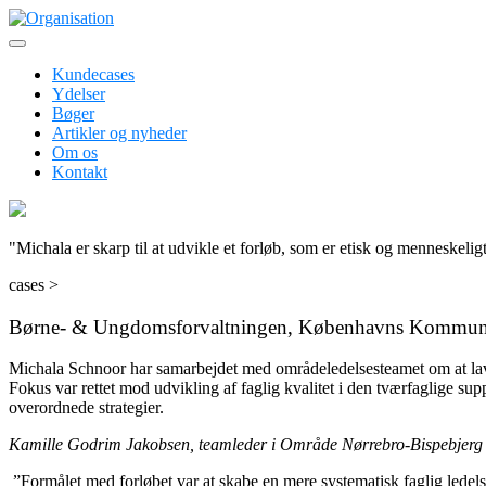
Skip
to
Erhvervspsykologer inden for ledelses- og organisationsudvikling
content
Organisation
Kundecases
Ydelser
Bøger
Artikler og nyheder
Om os
Kontakt
"Michala er skarp til at udvikle et forløb, som er etisk og menneskeli
cases >
Børne- & Ungdomsforvaltningen, Københavns Kommu
Michala Schnoor har samarbejdet med områdeledelsesteamet om at lav
Fokus var rettet mod udvikling af faglig kvalitet i den tværfaglige 
overordnede strategier.
Kamille Godrim Jakobsen, teamleder i Område Nørrebro-Bispebjerg f
”Formålet med forløbet var at skabe en mere systematisk faglig ledel