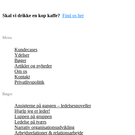
Skal vi drikke en kop kaffe?
Find os her
Menu
Kundecases
Ydelser
Bøger
Artikler og nyheder
Om os
Kontakt
Privatlivspolitik
Bøger
Ansigterne på gangen – ledelsesnoveller
Hjælp jeg er leder!
Luppen på gruppen
Ledelse på tværs
Narrativ organisationsudvikling
Arbejdsrelationer & relationsarbejde