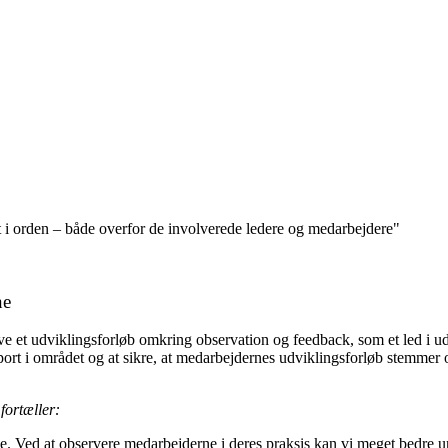
gt i orden – både overfor de involverede ledere og medarbejdere"
ne
e et udviklingsforløb omkring observation og feedback, som et led i 
support i området og at sikre, at medarbejdernes udviklingsforløb stemm
ortæller:
se. Ved at observere medarbejderne i deres praksis kan vi meget bedre 