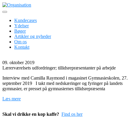
Skip
to
Erhvervspsykologer inden for ledelses- og organisationsudvikling
content
Organisation
Kundecases
Ydelser
Bøger
Artikler og nyheder
Om os
Kontakt
09. oktober 2019
Lærerværelsets udfordringer; tillidsrepræsentanter på arbejde
Interview med Camilla Raymond i magasinet Gymnasieskolen, 27.
september 2019 I takt med nedskæringer og fyringer på landets
gymnasier, er presset på gymnasiernes tillidsrepræsenta
Læs mere
Skal vi drikke en kop kaffe?
Find os her