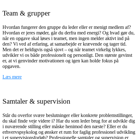
Team & grupper
Hvordan fungerer den gruppe du leder eller er menigt medlem af?
Hvordan er jeres møder, går du derfra med energi? Og hvad gør du,
når en opgave skal løses i teamet, men ingen melder aktivt ind på
den? Vi ved af erfaring, at samarbejde er krævende og tager tid.
Men det er heldigvis også sjovt – og når teamet virkelig lykkes,
udvikler vi os både professionelt og personligt. Den største gevinst
er, at vi genvinder motivationen og igen kan holde fokus på
opgaven.
Læs mere
Samtaler & supervision
Står du overfor svære beslutninger eller konkrete problemstillinger,
du skal finde veje videre i? Har du som leder brug for at udvikle dig
i nuværende stilling eller måske henimod den næste? Eller er du
erhvervspsykolog og ønsker et rum for faglig professionel udvikling
i et supervisionsforløb? Professionelle samtaler og supervision er