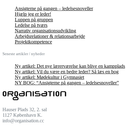
Ansigterne på gangen – ledelsesnoveller
Hjælp jeg er leder!
Luppen på gruppen
Ledelse på tværs
Narrativ organisationsudvikling
Arbejdsrelationer & relationsarbejde
Projektkompetence
Seneste artikler / nyheder
Ny artikel: Det nye lærerværelse kan blive en kampplads
Ny artikel: Vil du være en bedre leder? Så læs en bog
Ny artikel: Mødekultur i Gymnasiet
NY BOG: “Ansigterne på gangen – ledelsesnoveller”
Hauser Plads 32, 2. sal
1127 København K.
info@organisation.cc