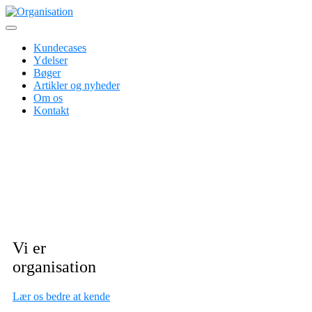
Skip
to
Erhvervspsykologer inden for ledelses- og organisationsudvikling
content
Organisation
Kundecases
Ydelser
Bøger
Artikler og nyheder
Om os
Kontakt
Vi er
organisation
Lær os bedre at kende