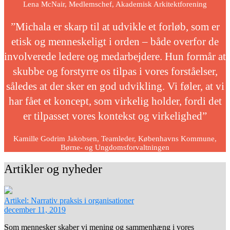
Lena McNair, Medlemschef, Akademisk Arkitektforening
”Michala er skarp til at udvikle et forløb, som er
etisk og menneskeligt i orden – både overfor de
involverede ledere og medarbejdere. Hun formår at
skubbe og forstyrre os tilpas i vores forståelser,
således at der sker en god udvikling. Vi føler, at vi
har fået et koncept, som virkelig holder, fordi det
er tilpasset vores kontekst og virkelighed”
Kamille Godrim Jakobsen, Teamleder, Københavns Kommune,
Børne- og Ungdomsforvaltningen
Artikler og nyheder
Artikel: Narrativ praksis i organisationer
december 11, 2019
Som mennesker skaber vi mening og sammenhæng i vores