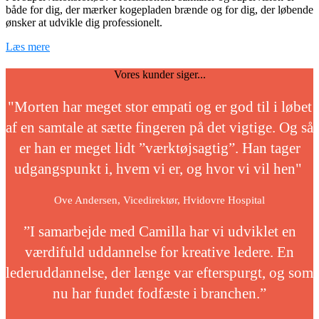
både for dig, der mærker kogepladen brænde og for dig, der løbende
ønsker at udvikle dig professionelt.
Læs mere
Vores kunder siger...
"Morten har meget stor empati og er god til i løbet
af en samtale at sætte fingeren på det vigtige. Og så
er han er meget lidt ”værktøjsagtig”. Han tager
udgangspunkt i, hvem vi er, og hvor vi vil hen"
Ove Andersen, Vicedirektør, Hvidovre Hospital
”I samarbejde med Camilla har vi udviklet en
værdifuld uddannelse for kreative ledere. En
lederuddannelse, der længe var efterspurgt, og som
nu har fundet fodfæste i branchen.”