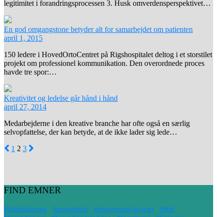
legitimitet i forandringsprocessen 3. Husk omverdensperspektivet…
En god omgangstone betyder alt for samarbejdet om patienten
april 1, 2015
150 ledere i HovedOrtoCentret på Rigshospitalet deltog i et storstilet
projekt om professionel kommunikation. Den overordnede proces
havde tre spor:…
Kreativitet og ledelse går hånd i hånd
april 27, 2014
Medarbejderne i den kreative branche har ofte også en særlig
selvopfattelse, der kan betyde, at de ikke lader sig lede…
1
2
3
FIND EMNER
#digitalisering
#ensomhed
#erhvervspsykologi
#etik