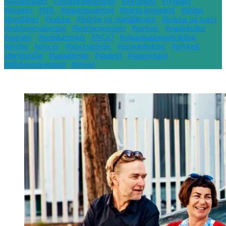
#forandringer
#forandringsledelse
#forumspil
#fyringer
#grupper
#HR
#implementering
#intern konsulent
#klima
#konflikter
#ledelse
#ledelse og skønlitteratur
#ledelse på tværs
#ledelsesevaluering
#ledelsesgrupper
#metode
#mødekultur
#narrativ
#nedskæringer
#NGO
#organisationsudvikling
#øvelse
#proces
#procesledelse
#projektledelse
#psykisk
arbejdsmiljø
#samarbejde
#strategi
#supervision
#tillidsrepræsentant
#trivsel